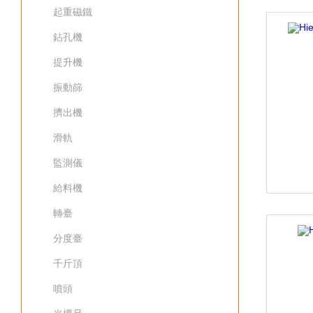
起重磁鐵
鉆孔機
提升機
振動篩
擠出機
滑軌
監測儀
給料機
轉臺
分度臺
千斤頂
噴頭